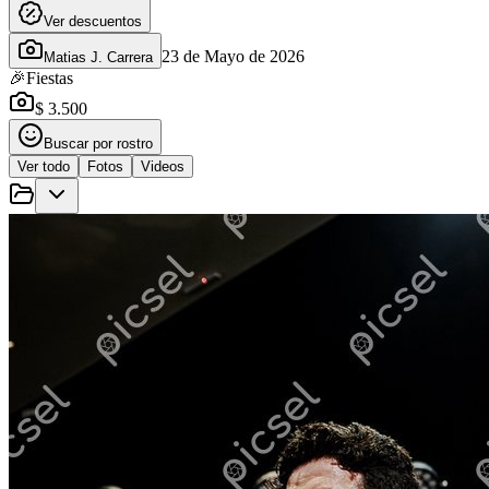
Ver descuentos
23 de Mayo de 2026
Matias J. Carrera
🎉
Fiestas
$ 3.500
Buscar por rostro
Ver todo
Fotos
Videos