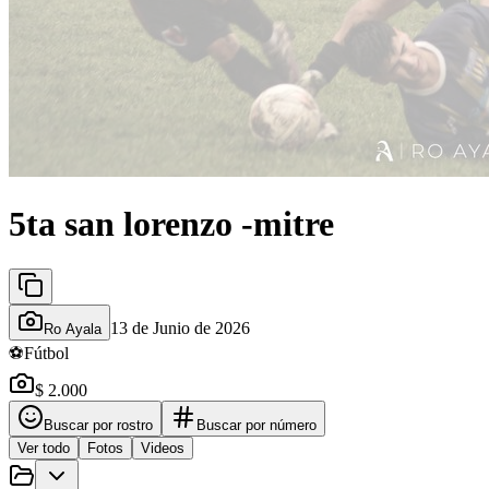
5ta san lorenzo -mitre
13 de Junio de 2026
Ro Ayala
⚽
Fútbol
$ 2.000
Buscar por rostro
Buscar por número
Ver todo
Fotos
Videos