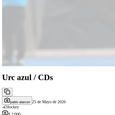
Urc azul / CDs
25 de Mayo de 2026
pablo alarcon
🏑
Hockey
$ 2.000