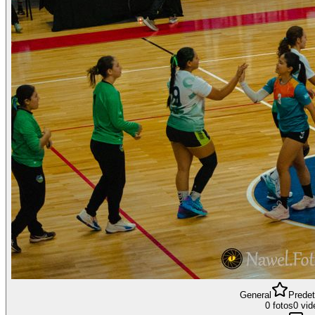
General
Prede
0 fotos
0 vid