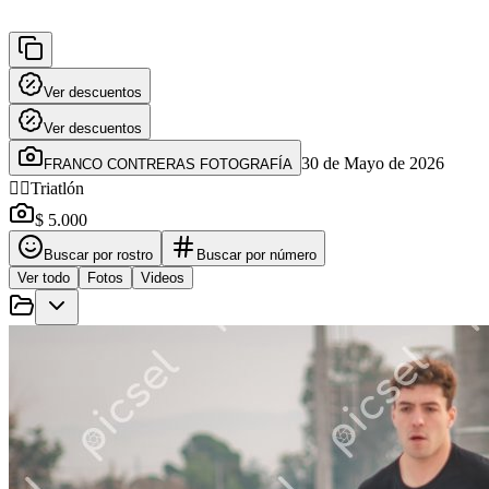
Ver descuentos
Ver descuentos
30 de Mayo de 2026
FRANCO CONTRERAS FOTOGRAFÍA
🚴‍♂️
Triatlón
$ 5.000
Buscar por rostro
Buscar por número
Ver todo
Fotos
Videos