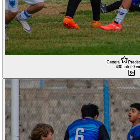
General
Prede
430 fotos
0 vi