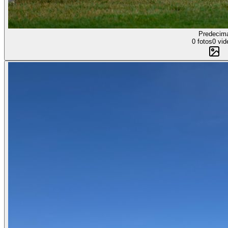
Predecim
0 fotos
0 vid