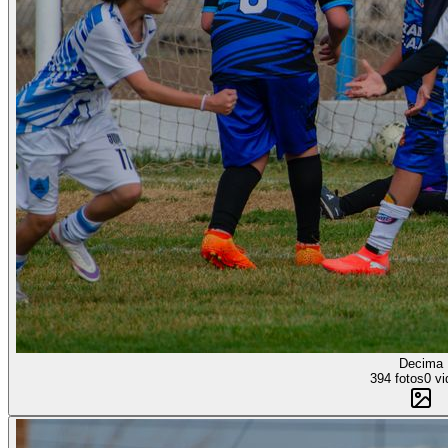
Decima
394 fotos
0 vi