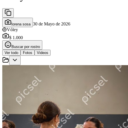
30 de Mayo de 2026
lorena sosa
🏐
Vóley
$ 1.000
Buscar por rostro
Ver todo
Fotos
Videos