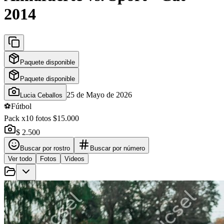
2014
Paquete disponible
Paquete disponible
25 de Mayo de 2026
Lucia Ceballos
⚽
Fútbol
Pack x10 fotos $15.000
$ 2.500
Buscar por rostro
Buscar por número
Ver todo
Fotos
Videos