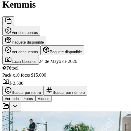
Kemmis
Ver descuentos
Paquete disponible
Ver descuentos
Paquete disponible
24 de Mayo de 2026
Lucia Ceballos
⚽
Fútbol
Pack x10 fotos $15.000
$ 2.500
Buscar por rostro
Buscar por número
Ver todo
Fotos
Videos