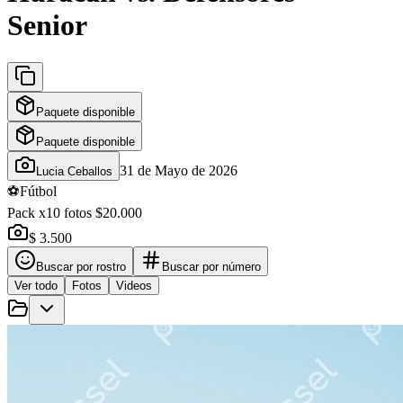
Senior
Paquete disponible
Paquete disponible
31 de Mayo de 2026
Lucia Ceballos
⚽
Fútbol
Pack x10 fotos $20.000
$ 3.500
Buscar por rostro
Buscar por número
Ver todo
Fotos
Videos