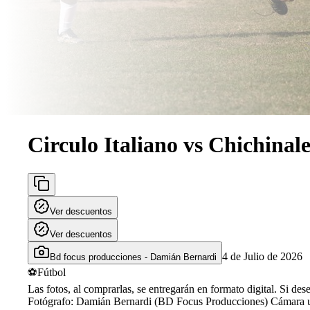
Circulo Italiano vs Chichinale
Ver descuentos
Ver descuentos
4 de Julio de 2026
Bd focus producciones - Damián Bernardi
⚽
Fútbol
Las fotos, al comprarlas, se entregarán en formato digital. Si de
Fotógrafo: Damián Bernardi (BD Focus Producciones) Cámara u