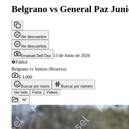
Belgrano vs General Paz Juni
Ver descuentos
Ver descuentos
13 de Junio de 2026
Emanuel Dell Oso
⚽
Fútbol
Belgrano vs Juniors (Reserva)
$ 3.000
Buscar por rostro
Buscar por número
Ver todo
Fotos
Videos