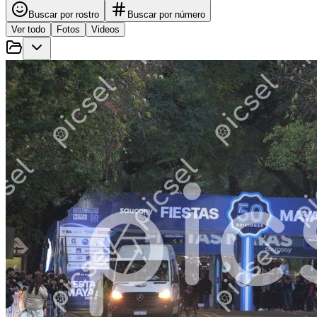
Buscar por rostro
Buscar por número
Ver todo
Fotos
Videos