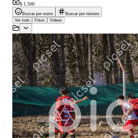
$ 1.500
Buscar por rostro
Buscar por número
Ver todo
Fotos
Videos