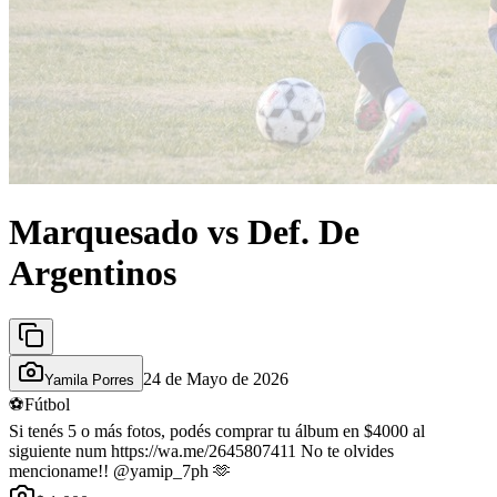
Marquesado vs Def. De
Argentinos
24 de Mayo de 2026
Yamila Porres
⚽
Fútbol
Si tenés 5 o más fotos, podés comprar tu álbum en $4000 al
siguiente num https://wa.me/2645807411 No te olvides
mencioname!! @yamip_7ph 🫶