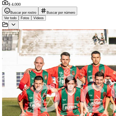
$ 4.000
Buscar por rostro
Buscar por número
Ver todo
Fotos
Videos