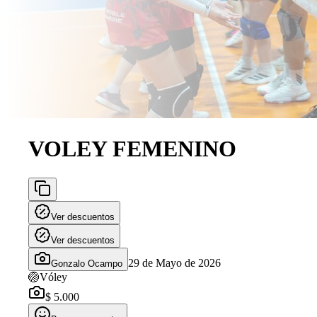
VOLEY FEMENINO
Ver descuentos
Ver descuentos
29 de Mayo de 2026
Gonzalo Ocampo
🏐
Vóley
$ 5.000