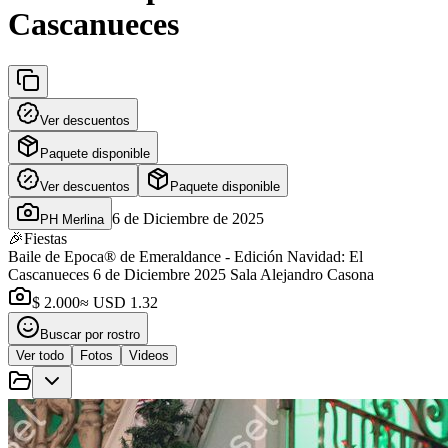
Cascanueces
Ver descuentos
Paquete disponible
Ver descuentos
Paquete disponible
6 de Diciembre de 2025
PH Merlina
🎉
Fiestas
Baile de Epoca® de Emeraldance - Edición Navidad: El
Cascanueces 6 de Diciembre 2025 Sala Alejandro Casona
$ 2.000
≈ USD 1.32
Buscar por rostro
Ver todo
Fotos
Videos