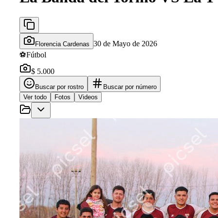
30 de Mayo de 2026
Florencia Cardenas
⚽
Fútbol
$ 5.000
Buscar por rostro
Buscar por número
Ver todo
Fotos
Videos