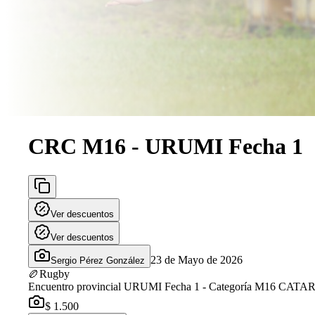
CRC M16 - URUMI Fecha 1
Ver descuentos
Ver descuentos
23 de Mayo de 2026
Sergio Pérez González
🏉
Rugby
Encuentro provincial URUMI Fecha 1 - Categoría M16
$ 1.500