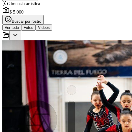
🤸
Gimnasia artística
$ 5.000
Buscar por rostro
Ver todo
Fotos
Videos