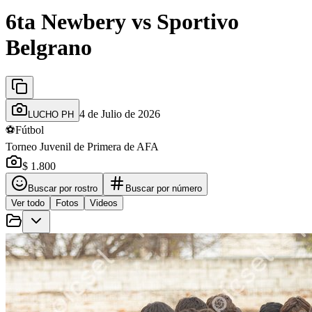
6ta Newbery vs Sportivo
Belgrano
4 de Julio de 2026
LUCHO PH
⚽
Fútbol
Torneo Juvenil de Primera de AFA
$ 1.800
Buscar por rostro
Buscar por número
Ver todo
Fotos
Videos