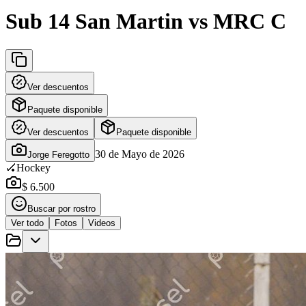
Sub 14 San Martin vs MRC C
Ver descuentos
Paquete disponible
Ver descuentos
Paquete disponible
30 de Mayo de 2026
Jorge Feregotto
🏑
Hockey
$ 6.500
Buscar por rostro
Ver todo
Fotos
Videos