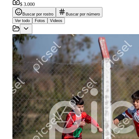
$ 3.000
Buscar por rostro
Buscar por número
Ver todo
Fotos
Videos