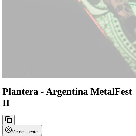
Plantera - Argentina MetalFest
II
Ver descuentos