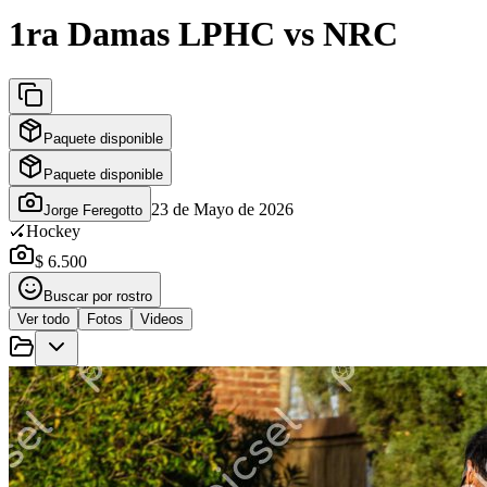
1ra Damas LPHC vs NRC
Paquete disponible
Paquete disponible
23 de Mayo de 2026
Jorge Feregotto
🏑
Hockey
$ 6.500
Buscar por rostro
Ver todo
Fotos
Videos