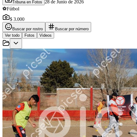
28 de Junio de 2026
Tribuna en Fotos
⚽
Fútbol
$ 3.000
Buscar por rostro
Buscar por número
Ver todo
Fotos
Videos