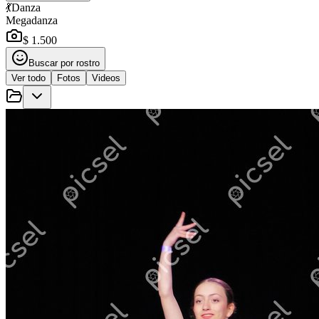
💃
Danza
Megadanza
$ 1.500
Buscar por rostro
Ver todo
Fotos
Videos