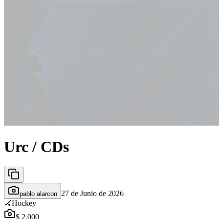
Urc / CDs
27 de Junio de 2026
pablo alarcon
🏑
Hockey
$ 2.000