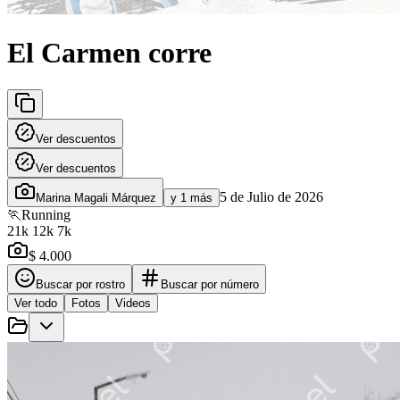
El Carmen corre
Ver descuentos
Ver descuentos
5 de Julio de 2026
Marina Magali Márquez
y 1 más
🏃
Running
21k 12k 7k
$ 4.000
Buscar por rostro
Buscar por número
Ver todo
Fotos
Videos