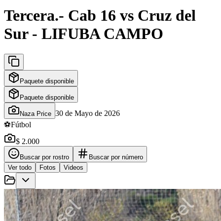
Tercera.- Cab 16 vs Cruz del
Sur - LIFUBA CAMPO
Paquete disponible
Paquete disponible
30 de Mayo de 2026
Naza Price
⚽
Fútbol
$ 2.000
Buscar por rostro
Buscar por número
Ver todo
Fotos
Videos