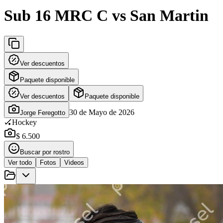
Sub 16 MRC C vs San Martin
Ver descuentos
Paquete disponible
Ver descuentos
Paquete disponible
30 de Mayo de 2026
Jorge Feregotto
🏑
Hockey
$ 6.500
Buscar por rostro
Ver todo
Fotos
Videos