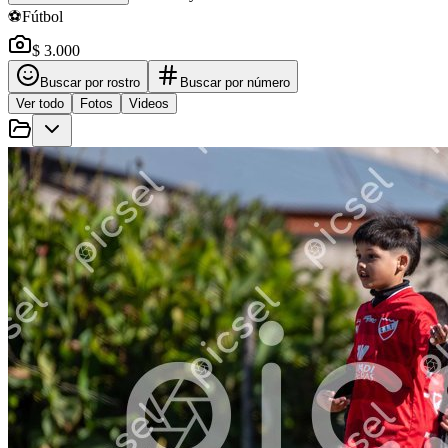
⚽
Fútbol
$ 3.000
Buscar por rostro
Buscar por número
Ver todo
Fotos
Videos