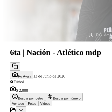
6ta | Nación - Atlético mdp
13 de Junio de 2026
Ro Ayala
⚽
Fútbol
$ 2.000
Buscar por rostro
Buscar por número
Ver todo
Fotos
Videos