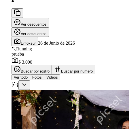
Ver descuentos
Ver descuentos
26 de Junio de 2026
Enfoksur
🏃
Running
prueba
$ 3.000
Buscar por rostro
Buscar por número
Ver todo
Fotos
Videos