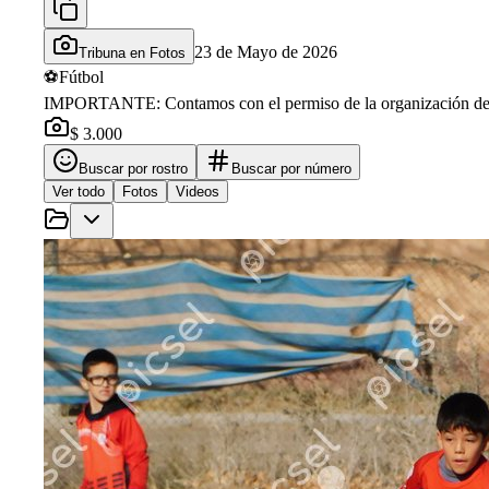
23 de Mayo de 2026
Tribuna en Fotos
⚽
Fútbol
IMPORTANTE: Contamos con el permiso de la organización de la 
$ 3.000
Buscar por rostro
Buscar por número
Ver todo
Fotos
Videos