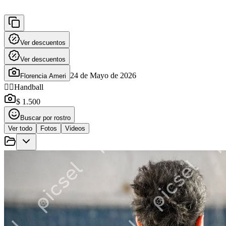
Ver descuentos
Ver descuentos
24 de Mayo de 2026
Florencia Ameri
🤾‍♂️
Handball
$ 1.500
Buscar por rostro
Ver todo
Fotos
Videos