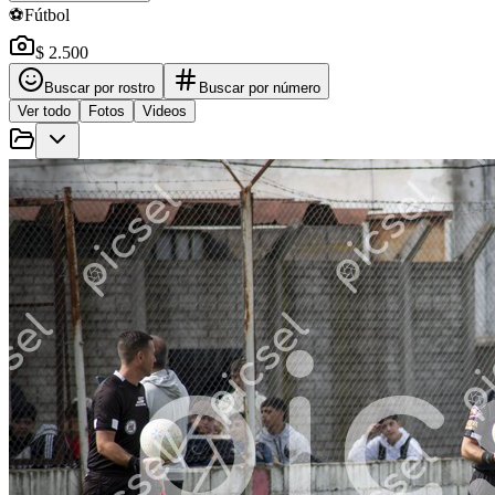
⚽
Fútbol
$ 2.500
Buscar por rostro
Buscar por número
Ver todo
Fotos
Videos