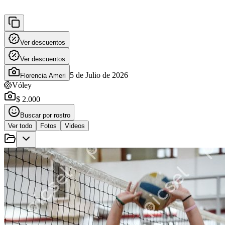
Ver descuentos
Ver descuentos
5 de Julio de 2026
Florencia Ameri
🏐
Vóley
$ 2.000
Buscar por rostro
Ver todo
Fotos
Videos