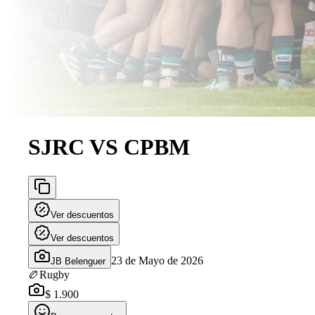
SJRC VS CPBM
Ver descuentos
Ver descuentos
23 de Mayo de 2026
JB Belenguer
🏉
Rugby
$ 1.900