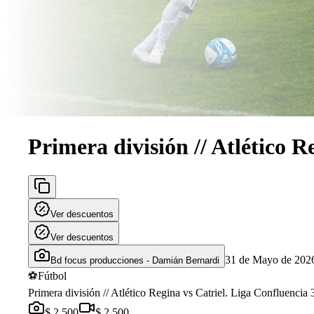
Primera división // Atlético R
Ver descuentos
Ver descuentos
31 de Mayo de 202
Bd focus producciones - Damián Bernardi
⚽
Fútbol
Primera división // Atlético Regina vs Catriel. Liga Confluenc
$ 2.500
$ 2.500