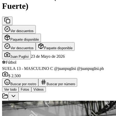
Fuerte)
Ver descuentos
Paquete disponible
Ver descuentos
Paquete disponible
23 de Mayo de 2026
Juan Puglisi
⚽
Fútbol
SUELA 13 - MASCULINO C @juanpuglisi @juanpuglisi.ph
$ 2.500
Buscar por rostro
Buscar por número
Ver todo
Fotos
Videos