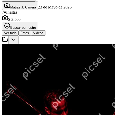
23 de Mayo de 2026
Matias J. Carrera
🎉
Fiestas
$ 3.500
Buscar por rostro
Ver todo
Fotos
Videos