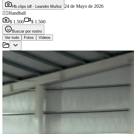
24 de Mayo de 2026
Hb.clips.tdf - Leandro Muñoz
🤾‍♂️
Handball
$ 1.500
$ 1.500
Buscar por rostro
Ver todo
Fotos
Videos