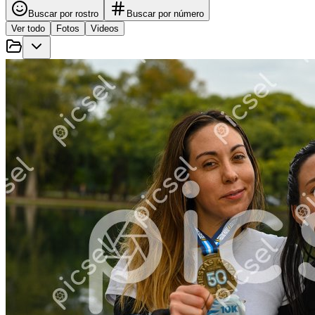
Buscar por rostro
Buscar por número
Ver todo
Fotos
Videos