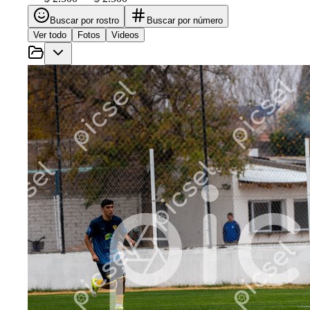
Buscar por rostro
Buscar por número
Ver todo
Fotos
Videos