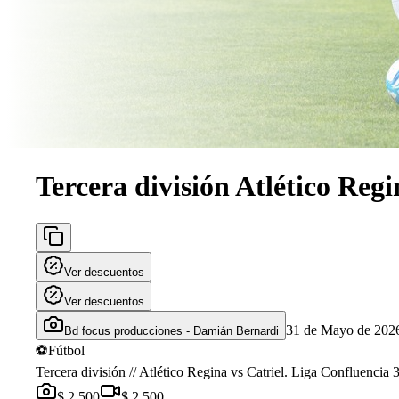
Tercera división Atlético Regi
Ver descuentos
Ver descuentos
31 de Mayo de 202
Bd focus producciones - Damián Bernardi
⚽
Fútbol
Tercera división // Atlético Regina vs Catriel. Liga Confluenc
$ 2.500
$ 2.500