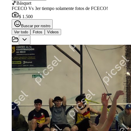
🏀
Básquet
FCECO Vs 3er tiempo solamente fotos de FCECO!
$ 1.500
Buscar por rostro
Ver todo
Fotos
Videos