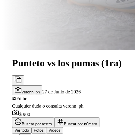
Punteto vs los pumas (1ra)
27 de Junio de 2026
veronn_ph
⚽
Fútbol
Cualquier duda o consulta veronn_ph
$ 900
Buscar por rostro
Buscar por número
Ver todo
Fotos
Videos