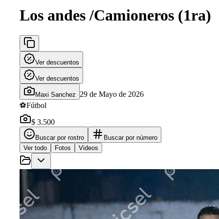
Los andes /Camioneros (1ra)
Ver descuentos
Ver descuentos
29 de Mayo de 2026
Maxi Sanchez
⚽
Fútbol
$ 3.500
Buscar por rostro
Buscar por número
Ver todo
Fotos
Videos