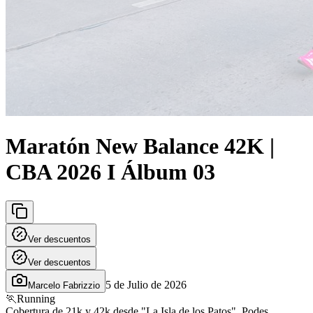
Maratón New Balance 42K |
CBA 2026 I Álbum 03
Ver descuentos
Ver descuentos
5 de Julio de 2026
Marcelo Fabrizzio
🏃
Running
Cobertura de 21k y 42k desde "La Isla de los Patos" .Podes